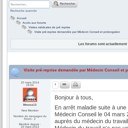
Rechercher
Recherche avancée
Accueil
Accès aux forums
Visites médicales de pré reprise
Visite pré-reprise demandée par Médecin Conseil et prolongation
Les forums sont actuellement 
Visite pré-reprise demandée par Médecin Conseil et 
20 mars 2014
1
19:04
Bonjour à tous,
Mmosa13
En arrêt maladie suite à une
New Member
Médecin Conseil le 04 mars 20
Nombre de messages du
forum : 2
auprès du médecin du travail.
Membre depuis :
Médecin du travail n'a pas v
20 mars 2014