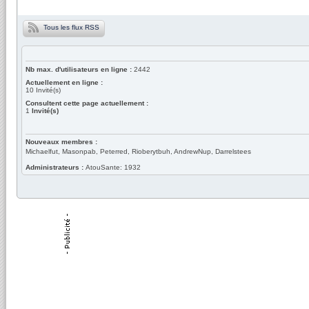
Tous les flux RSS
Nb max. d'utilisateurs en ligne :
2442
Actuellement en ligne :
10
Invité(s)
Consultent cette page actuellement :
1
Invité(s)
Nouveaux membres :
Michaelfut, Masonpab, Peterred, Rioberytbuh, AndrewNup, Darrelstees
Administrateurs :
AtouSante: 1932