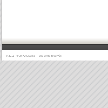
© 2011
Forum AtouSante
- Tous droits réservés