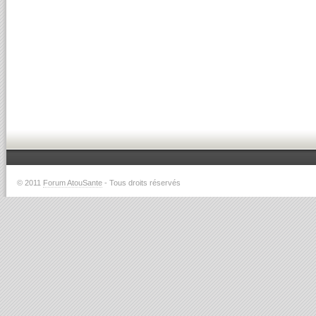
© 2011
Forum AtouSante
- Tous droits réservés