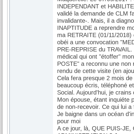
INDEPENDANT et HABILITE aup
validé la demande de CLM fa
invalidante-. Mais, il a diag
INAPTITUDE a reprendre mon
ma RETRAITE (01/11/2018) et i
obéi a une convocation "M
PRE-REPRISE du TRAVAIL. J'
médical qui ont "étoffer" 
POSTE" a reconnu une non re
rendu de cette visite (en ajou
Cela fera presque 2 mois de c
beaucoup écris, téléphoné et
Social. Aujourd'hui, je crai
Mon épouse, étant inquiéte po
de non-recevoir. Ce qui lui 
Je baigne dans un océan d'in
pour moi
A ce jour, là, QUE PUIS