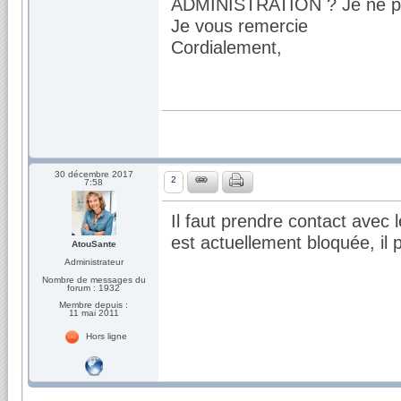
ADMINISTRATION ? Je ne pe
Je vous remercie
Cordialement,
30 décembre 2017
2
7:58
Il faut prendre contact avec l
est actuellement bloquée, il 
AtouSante
Administrateur
Nombre de messages du
forum : 1932
Membre depuis :
11 mai 2011
Hors ligne