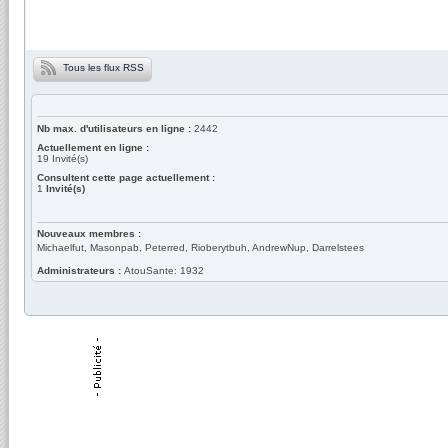
Tous les flux RSS
Nb max. d'utilisateurs en ligne :
2442
Actuellement en ligne :
19
Invité(s)
Consultent cette page actuellement :
1
Invité(s)
Nouveaux membres :
Michaelfut, Masonpab, Peterred, Rioberytbuh, AndrewNup, Darrelstees
Administrateurs :
AtouSante: 1932