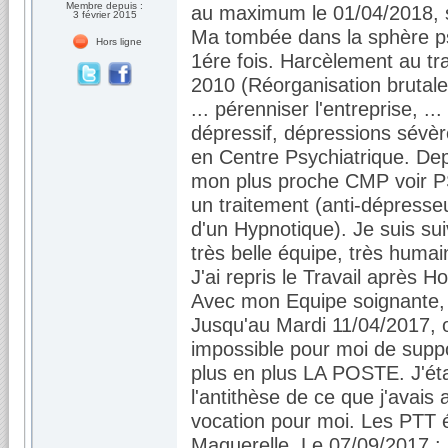
Membre depuis :
au maximum le 01/04/2018, 
3 février 2015
Ma tombée dans la sphère psy
Hors ligne
1ére fois. Harcèlement au tra
2010 (Réorganisation brutal
... pérenniser l'entreprise, 
dépressif, dépressions sévère
en Centre Psychiatrique. Depu
mon plus proche CMP voir 
un traitement (anti-dépresse
d'un Hypnotique). Je suis su
très belle équipe, très humai
J'ai repris le Travail après H
Avec mon Equipe soignante, j
Jusqu'au Mardi 11/04/2017, où
impossible pour moi de suppo
plus en plus LA POSTE. J'éta
l'antithèse de ce que j'avai
vocation pour moi. Les PTT 
Maquerelle. Le 07/09/2017