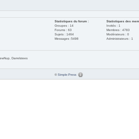
Statistiques du forum :
Statistiques des mem
Groupes : 14
Invités : 1
Forums : 63
Membres : 4783
Sujets : 1464
Modérateurs : 0
Messages :5498
Administrateurs : 1
rewNup, Darrelstees
©
Simple:Press