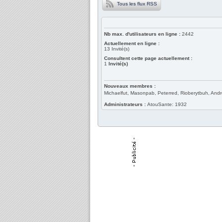
Tous les flux RSS
Nb max. d'utilisateurs en ligne :
2442
Actuellement en ligne :
13
Invité(s)
Consultent cette page actuellement :
1
Invité(s)
Nouveaux membres :
Michaelfut, Masonpab, Peterred, Rioberytbuh, And
Administrateurs :
AtouSante: 1932