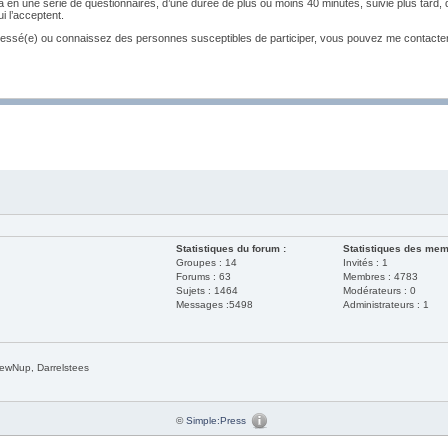
a en une série de questionnaires, d’une durée de plus ou moins 40 minutes, suivie plus tard,
ui l’acceptent.
éressé(e) ou connaissez des personnes susceptibles de participer, vous pouvez me contacte
Statistiques du forum :
Statistiques des mem
Groupes : 14
Invités : 1
Forums : 63
Membres : 4783
Sujets : 1464
Modérateurs : 0
Messages :5498
Administrateurs : 1
rewNup, Darrelstees
©
Simple:Press