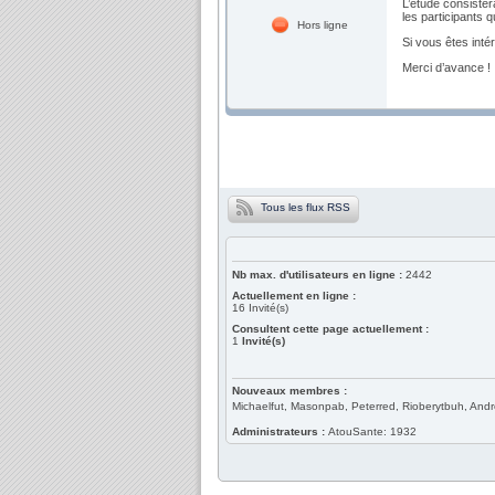
L’étude consister
les participants q
Hors ligne
Si vous êtes int
Merci d’avance !
Tous les flux RSS
Nb max. d'utilisateurs en ligne :
2442
Actuellement en ligne :
16
Invité(s)
Consultent cette page actuellement :
1
Invité(s)
Nouveaux membres :
Michaelfut, Masonpab, Peterred, Rioberytbuh, And
Administrateurs :
AtouSante: 1932