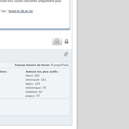
 d’une très courte rencontre uniquement pour
r sur :
ltudal at ulb.ac.be
Fuseau horaire du forum :
Europe/Paris
bres :
Auteurs les plus actifs :
Henri: 293
internaute: 141
tigrou: 125
michenique: 76
madame: 62
juajacc: 57