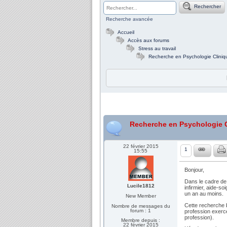
Rechercher
Recherche avancée
Accueil
Accès aux forums
Stress au travail
Recherche en Psychologie Cliniqu
Recherche en Psychologie C
22 février 2015
1
15:55
Bonjour,
Dans le cadre de
Lucile1812
infirmier, aide-s
un an au moins.
New Member
Cette recherche
Nombre de messages du
forum : 1
profession exercé
profession).
Membre depuis :
22 février 2015