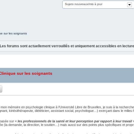
Sujets nouveaux/mis à jour
e sur les soignants
Les forums sont actuellement verrouillés et uniquement accessibles en lectur
linique sur les soignants
 mon mémoire en psychologie clinique à l’Université Libre de Bruxelles, je suis à la recher
oignant, kinésithérapeute, diététicien, assistant social, psychologue…) exerçant dans le milieu
 basée sur «
les professionnels de la santé et leur perception par rapport à leur travail
»
e (la demande, la direction, le soutien…) mais aussi sur des points plus spécifiques et prop