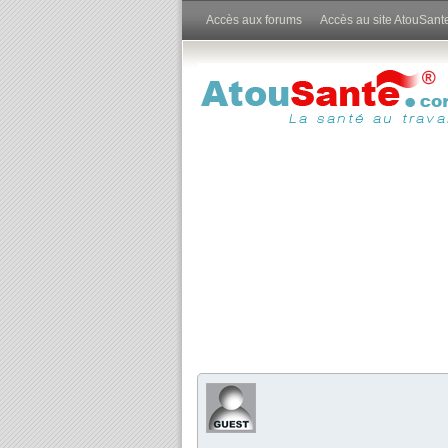
Accès aux forums
Accès au site AtouSant