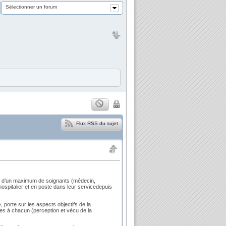
Sélectionner un forum
e
Flux RSS du sujet
che d’un maximum de soignants (médecin,
 hospitalier et en poste dans leur servicedepuis
, porte sur les aspects objectifs de la
res à chacun (perception et vécu de la