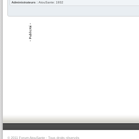
Administrateurs :
AtouSante: 1932
© 2011
Forum AtouSante
- Tous droits réservés