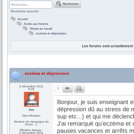
Rechercher
Recherche avancée
Accueil
Accès aux forums
Stress au travail
eczéma et dépression
Les forums sont actuellement 
eczéma et dépression
3 décembre 2011
1
8:28
Bonjour, je suis enseignant 
dépression dû au stress de m
hoa
sup etc...) et qui me déclen
New Member
Nombre de messages du
J'ai remarqué qu'eczéma et d
forum : 1
pauses vacances et arrêts ma
Membre depuis :
3 décembre 2011