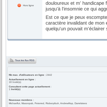
douloureux et m' handicape 
Hors ligne
jusqu'à l'insomnie ce qui agg
Est ce que je peux escompter
caractère invalidant de mon
quelqu'un pouvait m'éclairer s
Tous les flux RSS
Nb max. d'utilisateurs en ligne :
2442
Actuellement en ligne :
18
Invité(s)
Consultent cette page actuellement :
1
Invité(s)
Nouveaux membres :
Michaelfut, Masonpab, Peterred, Rioberytbuh, AndrewNup, Darrelstees