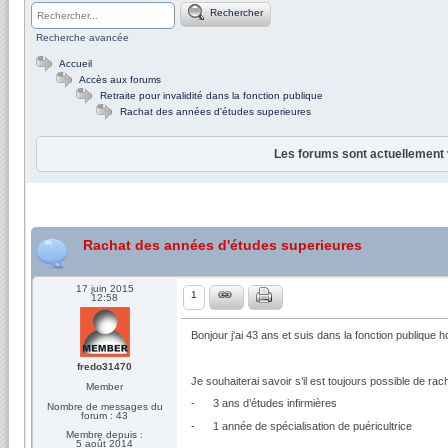
Rechercher
Recherche avancée
Accueil
Accès aux forums
Retraite pour invalidité dans la fonction publique
Rachat des années d'études superieures
Les forums sont actuellement 
Rachat des années d'études superieures
17 juin 2015
1
12:58
Bonjour j'ai 43 ans et suis dans la fonction publique h
fredo31470
Je souhaiterai savoir s’il est toujours possible de r
Member
- 3 ans d’études infirmières
Nombre de messages du
forum : 43
- 1 année de spécialisation de puéricultrice
Membre depuis :
5 août 2014