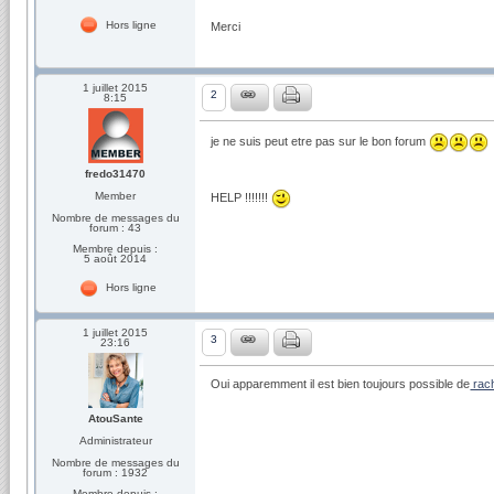
Hors ligne
Merci
1 juillet 2015
2
8:15
je ne suis peut etre pas sur le bon forum
fredo31470
Member
HELP !!!!!!!
Nombre de messages du
forum : 43
Membre depuis :
5 août 2014
Hors ligne
1 juillet 2015
3
23:16
Oui apparemment il est bien toujours possible de
rach
AtouSante
Administrateur
Nombre de messages du
forum : 1932
Membre depuis :