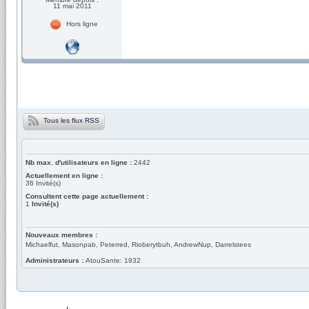
11 mai 2011
Hors ligne
Tous les flux RSS
Nb max. d'utilisateurs en ligne :
2442
Actuellement en ligne :
36
Invité(s)
Consultent cette page actuellement :
1
Invité(s)
Nouveaux membres :
Michaelfut, Masonpab, Peterred, Rioberytbuh, AndrewNup, Darrelstees
Administrateurs :
AtouSante: 1932