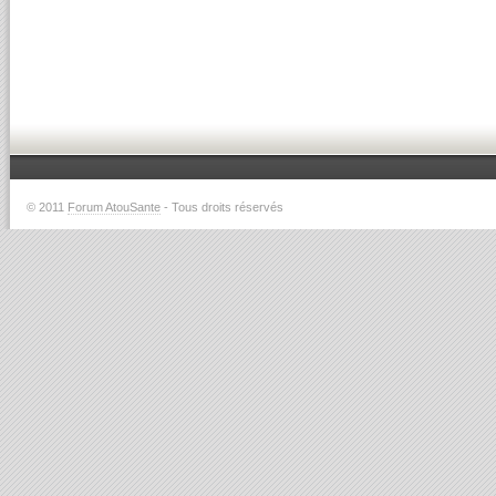
© 2011
Forum AtouSante
- Tous droits réservés