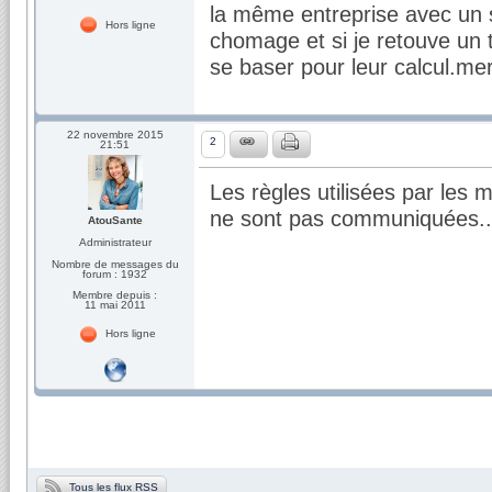
la même entreprise avec un 
Hors ligne
chomage et si je retouve un tr
se baser pour leur calcul.mer
22 novembre 2015
2
21:51
Les règles utilisées par les 
ne sont pas communiquées..
AtouSante
Administrateur
Nombre de messages du
forum : 1932
Membre depuis :
11 mai 2011
Hors ligne
Tous les flux RSS