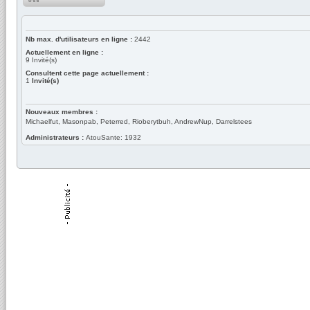
Nb max. d'utilisateurs en ligne :
2442
Actuellement en ligne :
9
Invité(s)
Consultent cette page actuellement :
1
Invité(s)
Nouveaux membres :
Michaelfut, Masonpab, Peterred, Rioberytbuh, AndrewNup, Darrelstees
Administrateurs :
AtouSante: 1932