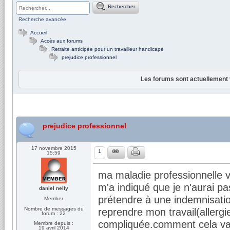
Rechercher
Recherche avancée
Accueil
Accès aux forums
Retraite anticipée pour un travailleur handicapé
prejudice professionnel
Les forums sont actuellement 
prejudice professionnel
17 novembre 2015
1
15:59
ma maladie professionnelle v
m'a indiqué que je n'aurai pa
daniel nelly
prétendre à une indemnisatio
Member
Nombre de messages du
reprendre mon travail(allerg
forum : 22
compliquée.comment cela va t
Membre depuis :
19 avril 2014