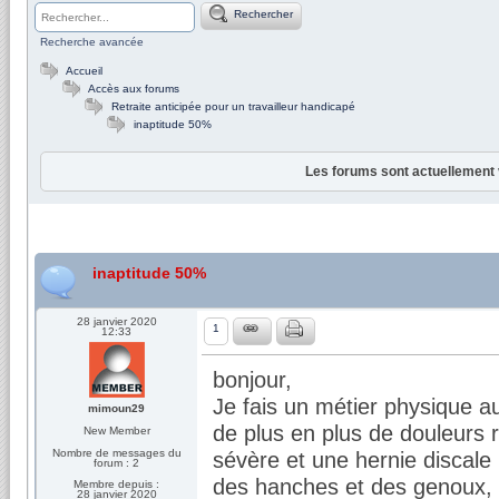
Rechercher
Recherche avancée
Accueil
Accès aux forums
Retraite anticipée pour un travailleur handicapé
inaptitude 50%
Les forums sont actuellement 
inaptitude 50%
28 janvier 2020
1
12:33
bonjour,
Je fais un métier physique a
mimoun29
de plus en plus de douleurs 
New Member
Nombre de messages du
sévère et une hernie discale 
forum : 2
des hanches et des genoux, o
Membre depuis :
28 janvier 2020