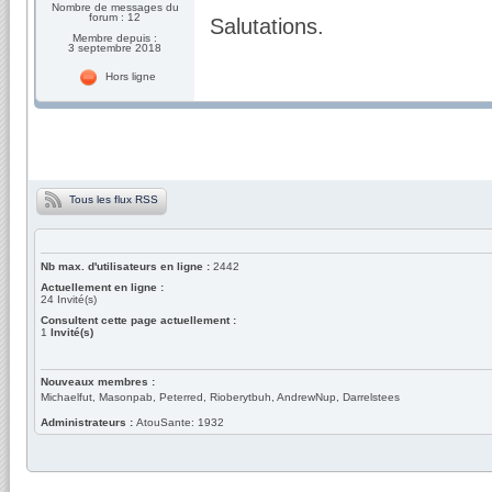
Nombre de messages du
forum : 12
Salutations.
Membre depuis :
3 septembre 2018
Hors ligne
Tous les flux RSS
Nb max. d'utilisateurs en ligne :
2442
Actuellement en ligne :
24
Invité(s)
Consultent cette page actuellement :
1
Invité(s)
Nouveaux membres :
Michaelfut, Masonpab, Peterred, Rioberytbuh, AndrewNup, Darrelstees
Administrateurs :
AtouSante: 1932