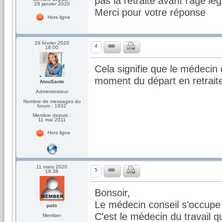
pas la retraite avant l'âge lé
28 janvier 2020
Merci pour votre réponse
Hors ligne
29 février 2020
4
18:00
Cela signifie que le médecin 
moment du départ en retraite
AtouSante
Administrateur
Nombre de messages du
forum : 1932
Membre depuis :
11 mai 2011
Hors ligne
11 mars 2020
5
19:38
Bonsoir,
Le médecin conseil s'occupe d
pato
C'est le médecin du travail q
Member