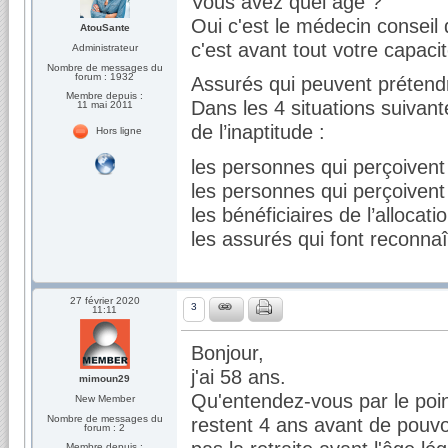
Vous avez quel âge ?
Oui c'est le médecin conseil qu
AtouSante
c'est avant tout votre capacité
Administrateur
Nombre de messages du
forum : 1932
Assurés qui peuvent prétendre
Membre depuis :
Dans les 4 situations suivant
11 mai 2011
de l’inaptitude :
Hors ligne
les personnes qui perçoivent 
les personnes qui perçoivent
les bénéficiaires de l’allocat
les assurés qui font reconnaît
27 février 2020
3
11:11
Bonjour,
j'ai 58 ans.
mimoun29
Qu'entendez-vous par le point
New Member
Nombre de messages du
restent 4 ans avant de pouvo
forum : 2
Membre depuis :