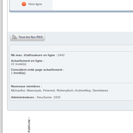
Hors ligne
Tous les flux RSS
Nb max. d'utilisateurs en ligne :
2442
Actuellement en ligne :
21
Invité(s)
Consultent cette page actuellement :
1
Invité(s)
Nouveaux membres :
Michaelfut, Masonpab, Peterred, Rioberytbuh, AndrewNup, Darrelstees
Administrateurs :
AtouSante: 1932