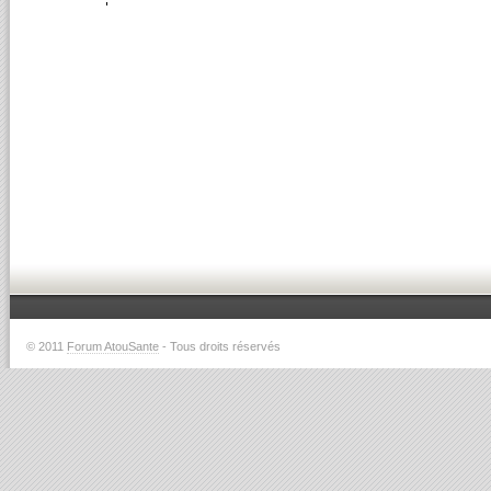
© 2011
Forum AtouSante
- Tous droits réservés