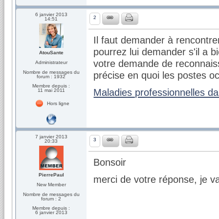
6 janvier 2013
2
14:51
Il faut demander à rencontre
pourrez lui demander s'il a bi
AtouSante
votre demande de reconnaiss
Administrateur
Nombre de messages du
précise en quoi les postes o
forum : 1932
Membre depuis :
Maladies professionnelles da
11 mai 2011
Hors ligne
7 janvier 2013
3
20:33
Bonsoir
PierrePaul
merci de votre réponse, je v
New Member
Nombre de messages du
forum : 2
Membre depuis :
6 janvier 2013