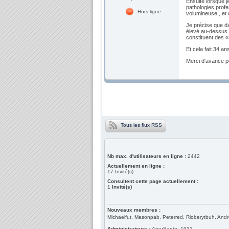
Ensuite lorsque j
pathologies profe
Hors ligne
volumineuse , et 
Je précise que da
élevé au-dessus 
constituent des «
Et cela fait 34 an
Merci d'avance 
Tous les flux RSS
Nb max. d'utilisateurs en ligne :
2442
Actuellement en ligne :
17
Invité(s)
Consultent cette page actuellement :
1
Invité(s)
Nouveaux membres :
Michaelfut, Masonpab, Peterred, Rioberytbuh, And
Administrateurs :
AtouSante: 1932