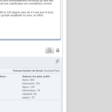
urra être éventuellement reconnue au titre des
quand une calcification est considérée comme
60 et 120 degrés plus de 4 h par jour le bras
grande amplitude ou avec un effort
Fuseau horaire du forum :
Europe/Paris
bres :
Auteurs les plus actifs :
Henri: 293
internaute: 141
tigrou: 125
michenique: 76
madame: 62
juajacc: 57