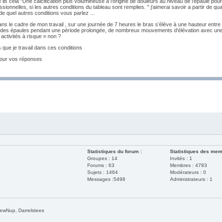
e lis cela "Une calcification plus volumineuse à l’origine de douleurs au niveau de l’épaule po
ssionnelles, si les autres conditions du tableau sont remplies. " j'aimerai savoir a partir de 
de quel autres conditions vous parlez ...
ns le cadre de mon travail , sur une journée de 7 heures le bras s’élève à une hauteur entre 
des épaules pendant une période prolongée, de nombreux mouvements d'élévation avec une 
 activités à risque » non ?
s que je travail dans ces conditions
pour vos réponses
Statistiques du forum :
Statistiques des mem
Groupes : 14
Invités : 1
Forums : 63
Membres : 4783
Sujets : 1464
Modérateurs : 0
Messages :5498
Administrateurs : 1
rewNup, Darrelstees