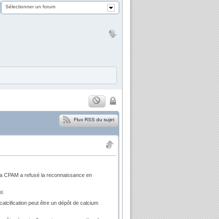
Sélectionner un forum
e
Flux RSS du sujet
ue la CPAM a refusé la reconnaissance en
l.
 calcification peut être un dépôt de calcium