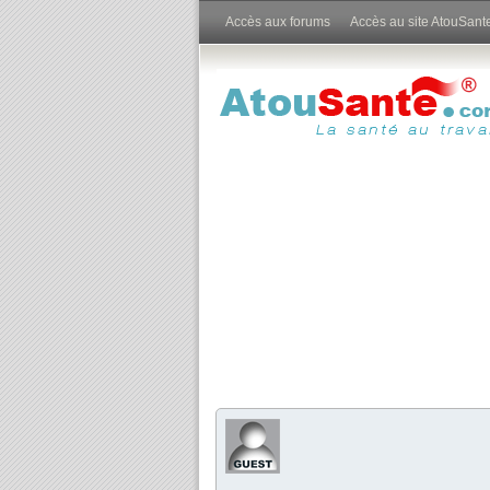
Accès aux forums
Accès au site AtouSant