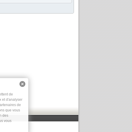
ettent de
x et d'analyser
partenaires de
ions que vous
on des
ous vous