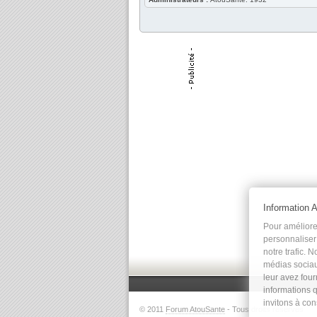
Information 
Pour améliorer
personnaliser 
notre trafic. 
médias sociau
leur avez four
informations q
invitons à co
© 2011
Forum AtouSante
- Tous droits réservés