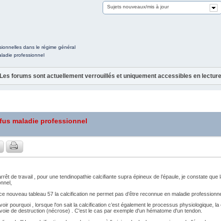
Sujets nouveaux/mis à jour
ionnelles dans le régime général
aladie professionnel
Les forums sont actuellement verrouillés et uniquement accessibles en lectur
efus maladie professionnel
rrêt de travail , pour une tendinopathie calcifiante supra épineux de l’épaule, je constate q
nnel,
e nouveau tableau 57 la calcification ne permet pas d’être reconnue en maladie professionne
oir pourquoi , lorsque l'on sait la calcification c’est également le processus physiologique, la
 voie de destruction (nécrose) . C'est le cas par exemple d'un hématome d'un tendon.