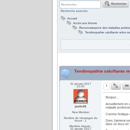
Rechercher
Recherche avancée
Accueil
Accès aux forums
Reconnaissance des maladies profess
Tendinopathie calcifiante refus m
Tendinopathie calcifiante r
31 janvier 2017
1
15:05
Bonjour ,
Actuellement en a
joelle38
maladie professio
New Member
Comme l'indique c
Nombre de messages du
Donc j'aimerai sav
forum : 1
dans un tissu en
Membre depuis :
31 janvier 2017