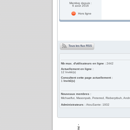
Membre depuis :
6 août 2016
Hors ligne
Tous les flux RSS
Nb max. d'utilisateurs en ligne :
2442
Actuellement en ligne :
12
Invité(s)
Consultent cette page actuellement :
1
Invité(s)
Nouveaux membres :
Michaelfut, Masonpab, Peterred, Rioberytbuh, And
Administrateurs :
AtouSante: 1932