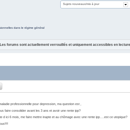
Sujets nouveaux/mis à jour
ionnelles dans le régime général
Les forums sont actuellement verrouillés et uniquement accessibles en lectur
maladie professionnelle pour depression, ma question est ,
 faire consolider avant les 3 ans et avoir une rente ipp?
ite d ici 6 mois, me faire mettre inapte et au chômage avec une rente ipp.....est ce utopique?
us!!!!