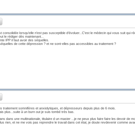
t consolidée lorsqu'elle n'est pas susceptible d'évoluer...C'est le médecin qui vous suit qui réd
ut le rédiger dès maintenant...
nte IPP il faut avoir des séquelles.
séquelles de cette dépression ? et ne sont-elles pas accessibles au traitement ?
ous traitement somnifères et anxiolytiques, et dépresseurs depuis plus de 6 mois.
s plus...suite à un burn out je suis tombé très bas.
ns dans une multinationale, titulaire d un master ...je ne peux plus faire faire les devoir de m
s plus rien, et ne me vois pas reprendre le travail dans cet état, je doute revdevenir comme av