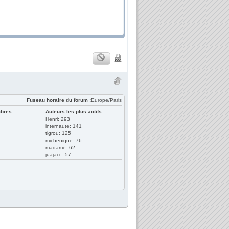
Fuseau horaire du forum :
Europe/Paris
bres :
Auteurs les plus actifs :
Henri: 293
internaute: 141
tigrou: 125
michenique: 76
madame: 62
juajacc: 57