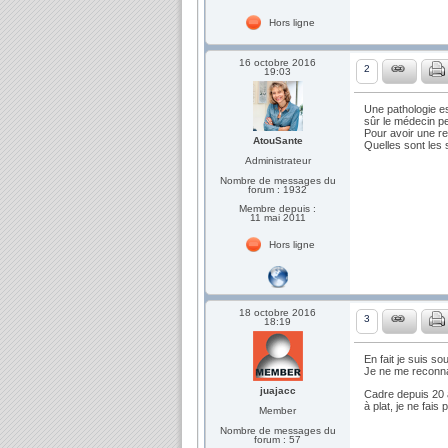
Hors ligne
16 octobre 2016
2
19:03
Une pathologie es
sûr le médecin pe
Pour avoir une re
AtouSante
Quelles sont les 
Administrateur
Nombre de messages du
forum : 1932
Membre depuis :
11 mai 2011
Hors ligne
18 octobre 2016
3
18:19
En fait je suis s
Je ne me reconnai
juajacc
Cadre depuis 20 a
à plat, je ne fai
Member
Nombre de messages du
forum : 57