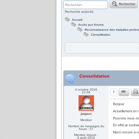
Rechercher
Recherche avancée
Accueil
Accès aux forums
Reconnaissance des maladies profess
Consolidation
Consolidation
4 octobre 2016
1
21:56
Bonjour
Actuellement en 
juajacc
Pouvons nous nous
Member
En effet je souha
Nombre de messages du
forum : 57
Merci encore à vo
Membre depuis :
6 août 2016