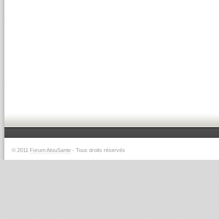
© 2011
Forum AtouSante
- Tous droits réservés