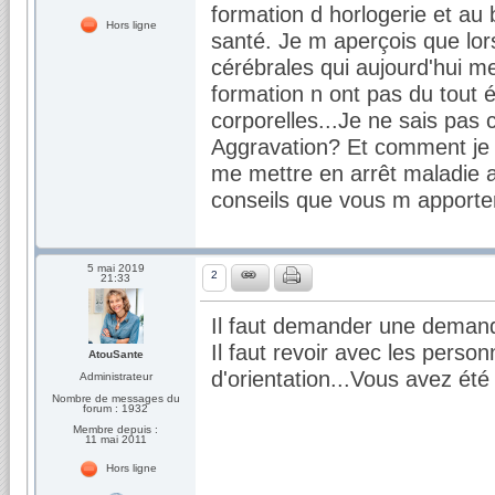
formation d horlogerie et au
Hors ligne
santé. Je m aperçois que lors
cérébrales qui aujourd'hui m
formation n ont pas du tout é
corporelles...Je ne sais pas 
Aggravation? Et comment je d
me mettre en arrêt maladie 
conseils que vous m apporte
5 mai 2019
2
21:33
Il faut demander une demand
Il faut revoir avec les perso
AtouSante
d'orientation...Vous avez été
Administrateur
Nombre de messages du
forum : 1932
Membre depuis :
11 mai 2011
Hors ligne