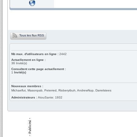
Tous les flux RSS
Nb max. d'utilisateurs en ligne :
2442
Actuellement en ligne :
36
Invité(s)
Consultent cette page actuellement :
1
Invité(s)
Nouveaux membres :
Michaelfut, Masonpab, Peterred, Rioberytbuh, AndrewNup, Darrelstees
Administrateurs :
AtouSante: 1932