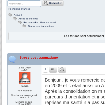
Rechercher
Recherche avancée
Accueil
Accès aux forums
Rechutes d'accident du travail
Stress post traumatique
Les forums sont actuellement 
Stress post traumatique
2 mai 2019
1
10:06
Bonjour , je vous remercie de
en 2009 et c était aussi un A
Nath31
Après la consolidation on m a
New Member
Nombre de messages du
parcours d orientation et ins
forum : 1
reprises ma santé n a pas su
Membre depuis :
2 mai 2019