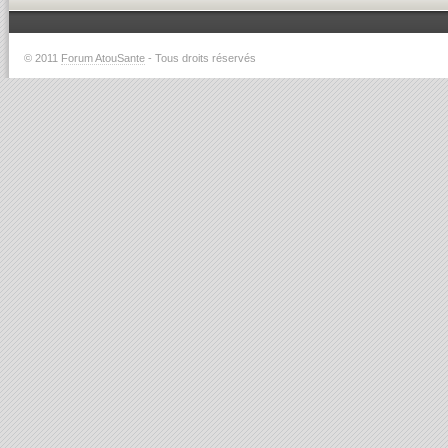
© 2011
Forum AtouSante
- Tous droits réservés