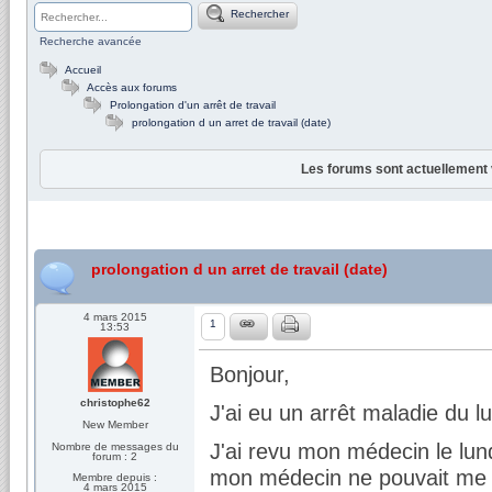
Rechercher
Recherche avancée
Accueil
Accès aux forums
Prolongation d'un arrêt de travail
prolongation d un arret de travail (date)
Les forums sont actuellement 
prolongation d un arret de travail (date)
4 mars 2015
1
13:53
Bonjour,
christophe62
J'ai eu un arrêt maladie du l
New Member
J'ai revu mon médecin le lun
Nombre de messages du
forum : 2
mon médecin ne pouvait me re
Membre depuis :
4 mars 2015