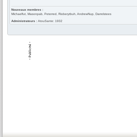
Nouveaux membres :
Michaelfut, Masonpab, Peterred, Rioberytbuh, AndrewNup, Darrelstees
Administrateurs :
AtouSante: 1932