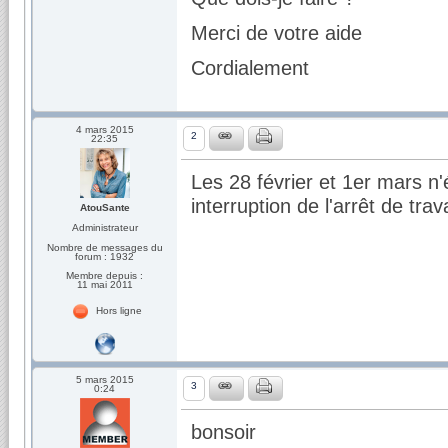
Merci de votre aide
Cordialement
4 mars 2015
2
22:35
Les 28 février et 1er mars n'é
interruption de l'arrêt de trava
AtouSante
Administrateur
Nombre de messages du
forum : 1932
Membre depuis :
11 mai 2011
Hors ligne
5 mars 2015
3
0:24
bonsoir