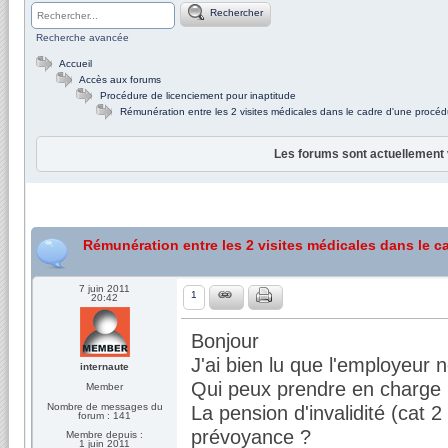
Rechercher
Recherche avancée
Accueil
Accès aux forums
Procédure de licenciement pour inaptitude
Rémunération entre les 2 visites médicales dans le cadre d'une procéd
Les forums sont actuellement 
Rémunération entre les 2 visites médicales dans le c
7 juin 2011
1
20:42
Bonjour
J'ai bien lu que l'employeur
internaute
Qui peux prendre en charge 
Member
Nombre de messages du
La pension d'invalidité (cat
forum : 141
prévoyance ?
Membre depuis :
1 juin 2011