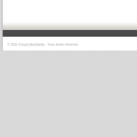
© 2011
Forum AtouSante
- Tous droits réservés