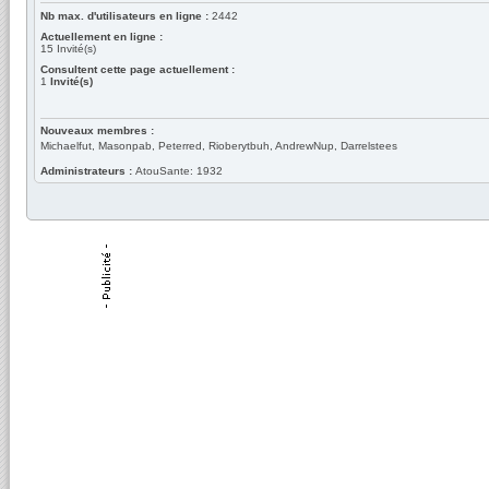
Nb max. d'utilisateurs en ligne :
2442
Actuellement en ligne :
15
Invité(s)
Consultent cette page actuellement :
1
Invité(s)
Nouveaux membres :
Michaelfut, Masonpab, Peterred, Rioberytbuh, AndrewNup, Darrelstees
Administrateurs :
AtouSante: 1932