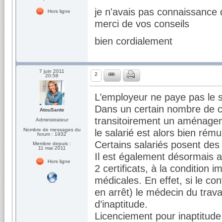
je n'avais pas connaissance d
Hors ligne
merci de vos conseils
bien cordialement
7 juin 2011
2
20:58
L’employeur ne paye pas le sal
Dans un certain nombre de c
AtouSante
transitoirement un aménageme
Administrateur
Nombre de messages du
le salarié est alors bien ré
forum : 1932
Certains salariés posent des 
Membre depuis :
11 mai 2011
Il est également désormais a
Hors ligne
2 certificats, à la condition 
médicales. En effet, si le con
en arrêt) le médecin du travai
d’inaptitude.
Licenciement pour inaptitude