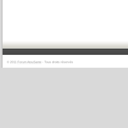
© 2011
Forum AtouSante
- Tous droits réservés