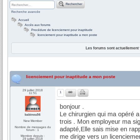
Rechercher
Recherche avancée
Accueil
Accès aux forums
Procédure de licenciement pour inaptitude
licenciement pour inaptitude a mon poste
Les forums sont actuellement 
licenciement pour inaptitude a mon poste
29 juillet 2018
1
11:51
bonjour .
Le chirurgien qui ma opéré a
babinou56
trois . Mon employeur ma sig
New Member
Nombre de messages du
adapté,Elle sais mise en rapp
forum : 1
me dirige vers un licenciemen
Membre depuis :
29 juillet 2018