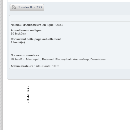
Tous les flux RSS
Nb max. d'utilisateurs en ligne :
2442
Actuellement en ligne :
19
Invité(s)
Consultent cette page actuellement :
1
Invité(s)
Nouveaux membres :
Michaelfut, Masonpab, Peterred, Rioberytbuh, AndrewNup, Darrelstees
Administrateurs :
AtouSante: 1932