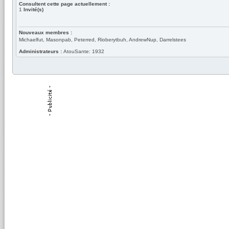
Consultent cette page actuellement :
1
Invité(s)
Nouveaux membres :
Michaelfut, Masonpab, Peterred, Rioberytbuh, AndrewNup, Darrelstees
Administrateurs :
AtouSante: 1932