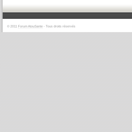
© 2011
Forum AtouSante
- Tous droits réservés