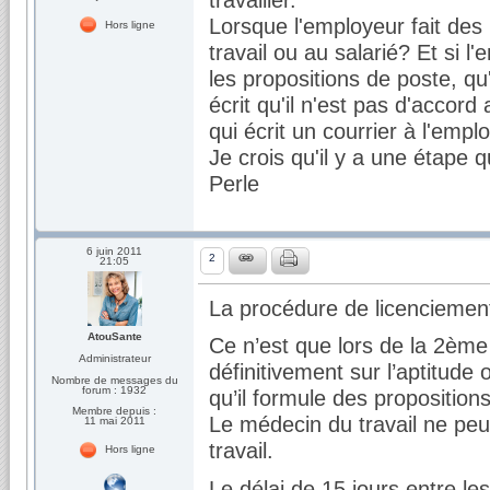
Lorsque l'employeur fait des 
Hors ligne
travail ou au salarié? Et si
les propositions de poste, q
écrit qu'il n'est pas d'accord
qui écrit un courrier à l'empl
Je crois qu'il y a une étape 
Perle
6 juin 2011
2
21:05
La procédure de licenciement 
AtouSante
Ce n’est que lors de la 2ème
Administrateur
définitivement sur l’aptitude 
Nombre de messages du
forum : 1932
qu’il formule des propositio
Membre depuis :
Le médecin du travail ne peu
11 mai 2011
travail.
Hors ligne
Le délai de 15 jours entre le