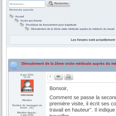
Rechercher
Recherche avancée
Accueil
Accès aux forums
Procédure de licenciement pour inaptitude
Déroulement de la 2ème visite médicale auprès du médecin du travail
Les forums sont actuellement 
Déroulement de la 2ème visite médicale auprès du mé
6 juin 2011
1
21:01
Bonsoir,
internaute
Comment se passe la seconde
Member
première visite, il écrit ses
Nombre de messages du
forum : 141
travail en hauteur". Il indiqu
Membre depuis :
travailler.
1 juin 2011