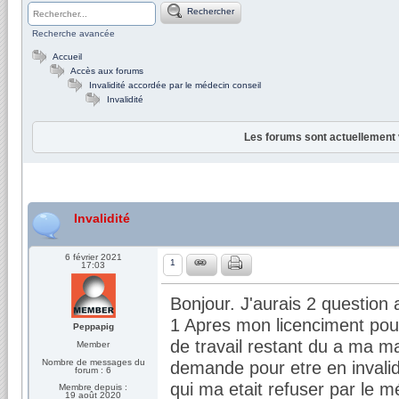
Rechercher
Recherche avancée
Accueil
Accès aux forums
Invalidité accordée par le médecin conseil
Invalidité
Les forums sont actuellement 
Invalidité
6 février 2021
1
17:03
Bonjour. J'aurais 2 question 
1 Apres mon licenciment pour
Peppapig
de travail restant du a ma mal
Member
Nombre de messages du
demande pour etre en invalid
forum : 6
qui ma etait refuser par le m
Membre depuis :
19 août 2020