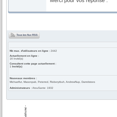
Merci pour vos réponse .
Tous les flux RSS
Nb max. d'utilisateurs en ligne :
2442
Actuellement en ligne :
16
Invité(s)
Consultent cette page actuellement :
1
Invité(s)
Nouveaux membres :
Michaelfut, Masonpab, Peterred, Rioberytbuh, AndrewNup, Darrelstees
Administrateurs :
AtouSante: 1932