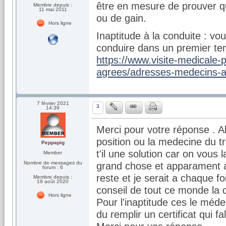
être en mesure de prouver qu
Membre depuis :
11 mai 2011
ou de gain.
Hors ligne
Inaptitude à la conduite : v
conduire dans un premier t
https://www.visite-medicale
agrees/adresses-medecins-a
7 février 2021
3
14:39
Merci pour votre réponse . 
position ou la medecine du tr
Peppapig
t'il une solution car on vous 
Member
Nombre de messages du
grand chose et apparament a
forum : 6
reste et je serait a chaque fo
Membre depuis :
19 août 2020
conseil de tout ce monde la q
Hors ligne
Pour l'inaptitude ces le médec
du remplir un certificat qui fal