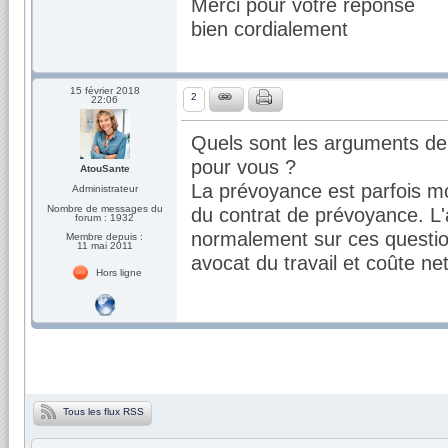
Merci pour votre réponse
bien cordialement
15 février 2018
2
22:06
Quels sont les arguments de 
pour vous ?
AtouSante
La prévoyance est parfois mo
Administrateur
Nombre de messages du
du contrat de prévoyance. L'a
forum : 1932
normalement sur ces questio
Membre depuis :
11 mai 2011
avocat du travail et coûte n
Hors ligne
Tous les flux RSS