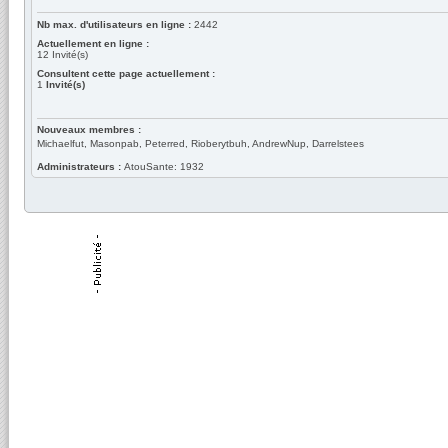
Nb max. d'utilisateurs en ligne :
2442
Actuellement en ligne :
12
Invité(s)
Consultent cette page actuellement :
1
Invité(s)
Nouveaux membres :
Michaelfut, Masonpab, Peterred, Rioberytbuh, AndrewNup, Darrelstees
Administrateurs :
AtouSante: 1932