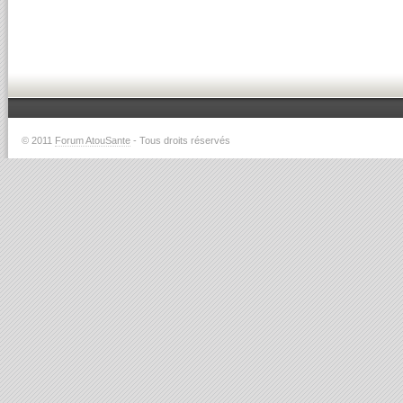
© 2011
Forum AtouSante
- Tous droits réservés