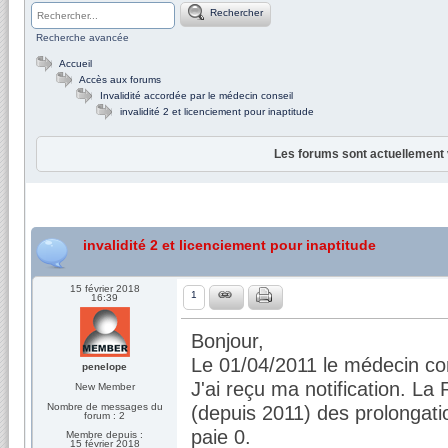
Rechercher
Recherche avancée
Accueil
Accès aux forums
Invalidité accordée par le médecin conseil
invalidité 2 et licenciement pour inaptitude
Les forums sont actuellement 
invalidité 2 et licenciement pour inaptitude
15 février 2018
1
16:39
Bonjour,
Le 01/04/2011 le médecin cons
penelope
J'ai reçu ma notification. L
New Member
Nombre de messages du
(depuis 2011) des prolongatio
forum : 2
paie 0.
Membre depuis :
15 février 2018