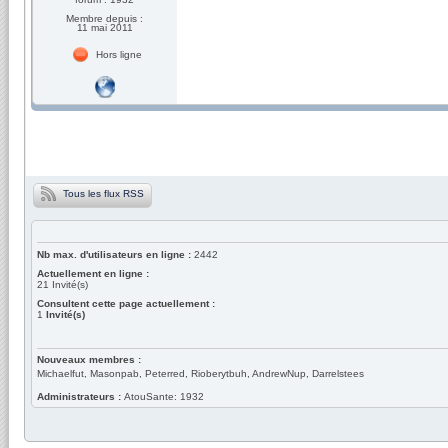
Membre depuis :
11 mai 2011
Hors ligne
Tous les flux RSS
Nb max. d'utilisateurs en ligne :
2442
Actuellement en ligne :
21
Invité(s)
Consultent cette page actuellement :
1
Invité(s)
Nouveaux membres :
Michaelfut, Masonpab, Peterred, Rioberytbuh, AndrewNup, Darrelstees
Administrateurs :
AtouSante: 1932