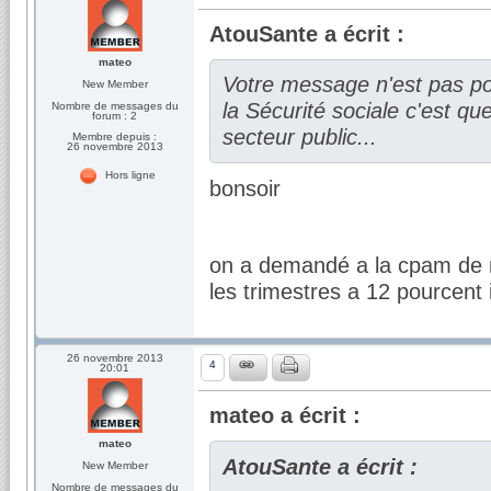
AtouSante a écrit :
mateo
Votre message n'est pas po
New Member
la Sécurité sociale c'est que
Nombre de messages du
forum : 2
secteur public...
Membre depuis :
26 novembre 2013
Hors ligne
bonsoir
on a demandé a la cpam de r
les trimestres a 12 pourcent 
26 novembre 2013
4
20:01
mateo a écrit :
mateo
AtouSante a écrit :
New Member
Nombre de messages du