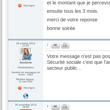
et le montant que je percevr
Hors ligne
ensuite tous les 3 mois.
merci de votre reponse
bonne soirée
29 octobre 2013
2
21:35
Votre message n'est pas post
Sécurité sociale c'est que l'a
AtouSante
secteur public...
Administrateur
Nombre de messages du
forum : 1932
Membre depuis :
11 mai 2011
Hors ligne
26 novembre 2013
3
19:56