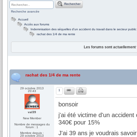
Rechercher
Recherche avancée
Accueil
Accès aux forums
Indemnisation des séquelles d'un accident du travail dans le secteur public
rachat des 1/4 de ma rente
Les forums sont actuellement 
rachat des 1/4 de ma rente
29 octobre 2013
1
20:43
bonsoir
val39
j'ai été victime d'un acciden
New Member
340€ pour 15%
Nombre de messages du
forum : 1
J'ai 39 ans je voudrais savoi
Membre depuis :
29 octobre 2013