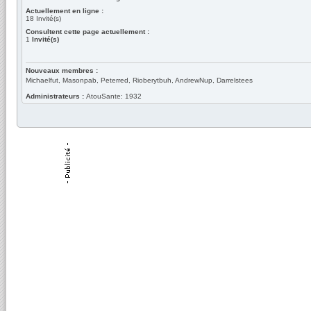
Actuellement en ligne :
18
Invité(s)
Consultent cette page actuellement :
1
Invité(s)
Nouveaux membres :
Michaelfut, Masonpab, Peterred, Rioberytbuh, AndrewNup, Darrelstees
Administrateurs :
AtouSante: 1932