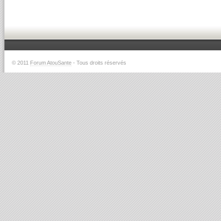
© 2011
Forum AtouSante
- Tous droits réservés