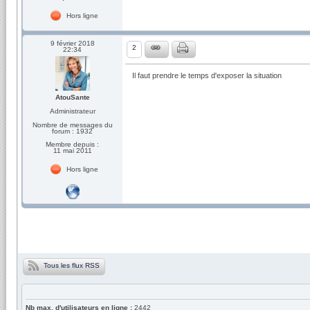
Hors ligne
9 février 2018
2
22:34
Il faut prendre le temps d'exposer la situation
AtouSante
Administrateur
Nombre de messages du
forum : 1932
Membre depuis :
11 mai 2011
Hors ligne
Tous les flux RSS
Nb max. d'utilisateurs en ligne :
2442