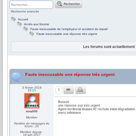
Rechercher
Recherche avancée
Accueil
Accès aux forums
Faute inexcusable de l'employeur et accident du travail
Faute inexcusable une réponse trés urgent
Les forums sont actuellement 
Faute inexcusable une réponse trés urgent
3 février 2018
1
19:13
Bonsoir
une réponse svp très urgent
Agent territtorial titulaire AT rechute initial dégrada
nina000
merci infiniment
Member
Nombre de messages du
forum : 20
Membre depuis :
14 juin 2017