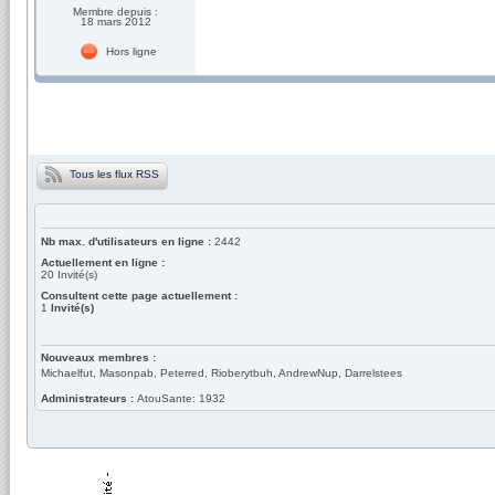
Membre depuis :
18 mars 2012
Hors ligne
Tous les flux RSS
Nb max. d'utilisateurs en ligne :
2442
Actuellement en ligne :
20
Invité(s)
Consultent cette page actuellement :
1
Invité(s)
Nouveaux membres :
Michaelfut, Masonpab, Peterred, Rioberytbuh, AndrewNup, Darrelstees
Administrateurs :
AtouSante: 1932