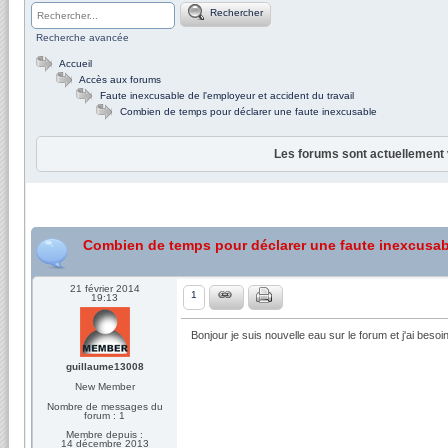
Rechercher
Recherche avancée
Accueil
Accès aux forums
Faute inexcusable de l'employeur et accident du travail
Combien de temps pour déclarer une faute inexcusable
Les forums sont actuellement 
Combien de temps pour déclarer une faute inexcusab
21 février 2014
1
19:13
Bonjour je suis nouvelle eau sur le forum et j'ai beso
guillaume13008
New Member
Nombre de messages du
forum : 1
Membre depuis :
14 décembre 2013