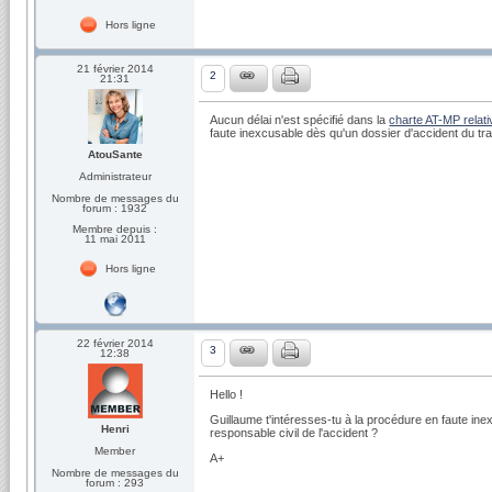
Hors ligne
21 février 2014
2
21:31
Aucun délai n'est spécifié dans la
charte AT-MP relati
faute inexcusable dès qu'un dossier d'accident du trav
AtouSante
Administrateur
Nombre de messages du
forum : 1932
Membre depuis :
11 mai 2011
Hors ligne
22 février 2014
3
12:38
Hello !
Guillaume t'intéresses-tu à la procédure en faute inex
Henri
responsable civil de l'accident ?
Member
A+
Nombre de messages du
forum : 293