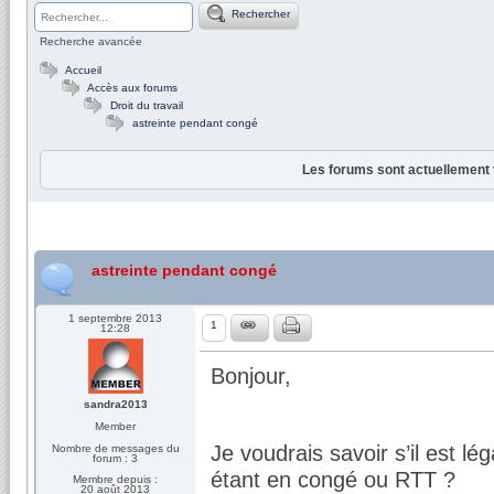
Rechercher
Recherche avancée
Accueil
Accès aux forums
Droit du travail
astreinte pendant congé
Les forums sont actuellement 
astreinte pendant congé
1 septembre 2013
1
12:28
Bonjour,
sandra2013
Member
Je voudrais savoir s’il est l
Nombre de messages du
forum : 3
étant en congé ou RTT ?
Membre depuis :
20 août 2013