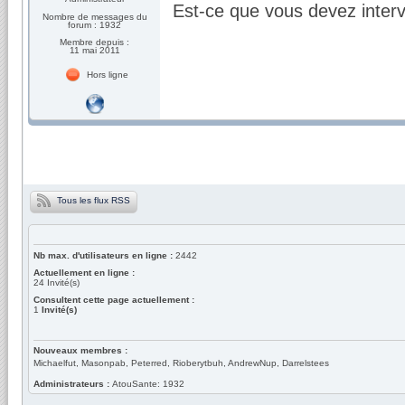
Est-ce que vous devez interv
Nombre de messages du
forum : 1932
Membre depuis :
11 mai 2011
Hors ligne
Tous les flux RSS
Nb max. d'utilisateurs en ligne :
2442
Actuellement en ligne :
24
Invité(s)
Consultent cette page actuellement :
1
Invité(s)
Nouveaux membres :
Michaelfut, Masonpab, Peterred, Rioberytbuh, AndrewNup, Darrelstees
Administrateurs :
AtouSante: 1932