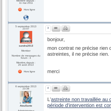
Membre depuis :
11 mai 2011
Hors ligne
5 septembre 2013
3
23:47
bonjour,
sandra2013
mon contrat ne précise rien d
Member
astreintes, il ne précise rien.
Nombre de messages du
forum : 3
Membre depuis :
20 août 2013
merci
Hors ligne
6 septembre 2013
4
23:38
L'
astreinte non travaillée a
période d'intervention est co
AtouSante
Administrateur