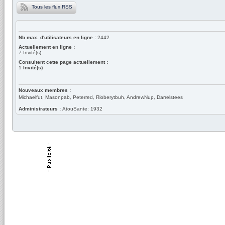
Tous les flux RSS
Nb max. d'utilisateurs en ligne :
2442
Actuellement en ligne :
7
Invité(s)
Consultent cette page actuellement :
1
Invité(s)
Nouveaux membres :
Michaelfut, Masonpab, Peterred, Rioberytbuh, AndrewNup, Darrelstees
Administrateurs :
AtouSante: 1932