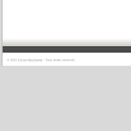
© 2011
Forum AtouSante
- Tous droits réservés